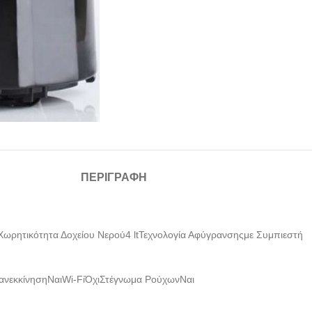
ΠΕΡΙΓΡΑΦΉ
ωρητικότητα Δοχείου Νερού4 ltΤεχνολογία Αφύγρανσηςμε Συμπιεστή
ανεκκίνησηΝαιWi-FiΌχιΣτέγνωμα ΡούχωνΝαι