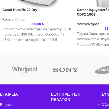
Carad Humifix 20 Dry
Carrier Αφυγραντήρ
CDF2-16Q7
Αφυγραντήρες
209,00
€
Αφυγραντήρες
21
Χαρακτηριστικά Ικανότητα Αφύγρανσης 20 lt/
Τεχνικά Χαρακτηριστ
ημέραΙσχύς 430 WΕπίπεδο Θορύβου 47
Αφύγρανσης16 lt/ημ
dBΧωρητικότητα Δοχείου Νερού 5,5
Θορύβου39 dBΧωρητ
ltΤεχνολογία Αφύγρανσης με Συμπιεστή
Νερού3 ltΤεχνολογί
Δυνατότητες & Λειτουργίες
Συμπιεστή Δυνατότητ
Ιονιστής ΝαιΣύνδεση
ΙονιστήςΌχιΣύνδεση
Αποχέτευσης ΝαιΧρονοδιακόπτης ΝαιΑυτόματη
ΑποχέτευσηςΝαιΧρο
Επανεκκίνηση ΝαιWi-Fi ΌχιΣτέγνωμα
ΕπανεκκίνησηΝαιWi-
Ρούχων Όχι Διαστάσεις
ΡούχωνΝαι
ΕΤΑΙΡΕΊΑ
ΕΞΥΠΗΡΈΤΗΣΗ
ΣΎ
ΠΕΛΑΤΏΝ
Εταιρεία
Ο λο