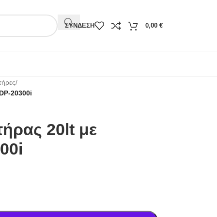
ΣΎΝΔΕΣΗ
0,00
€
τήρες
/
MDP-20300i
ήρας 20lt με
00i