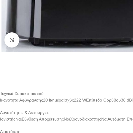
Click to enlarge
Τεχνικά Χαρακτηριστικά
Ικανότητα Αφύγρανσης20 lt/ημέραΙσχύς222 WΕπίπεδο Θορύβου38 dBΧ
Δυνατότητες & Λειτουργίες
ΙονιστήςΝαιΣύνδεση ΑποχέτευσηςΝαιΧρονοδιακόπτηςΝαιΑυτόματη Επ
Διαστάσεις