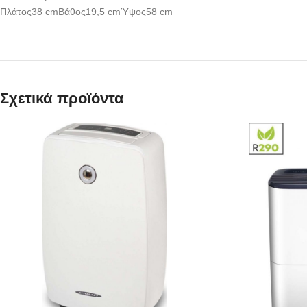
Πλάτος38 cmΒάθος19,5 cmΎψος58 cm
Σχετικά προϊόντα