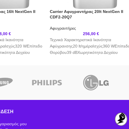
ας 16lt NextGen II
Carrier Αφυγραντήρας 20lt NextGen II
CDF2-20Q7
Αφυγραντήρες
8,00
€
256,00
€
ικά Ικανότητα
Τεχνικά Χαρακτηριστικά Ικανότητα
έραΙσχύς320 WΕπίπεδο
Αφύγρανσης20 lt/ημέραΙσχύς360 WΕπίπεδ
ικότητα Δοχείου
Θορύβου39 dBΧωρητικότητα Δοχείου
α Αφύγρανσηςμε
Νερού3 ltΤεχνολογία Αφύγρανσηςμε
ες & Λειτουργίες
Συμπιεστή Δυνατότητες & Λειτουργίες
ΙονιστήςΌχιΣύνδεση
νοδιακόπτηςΝαιΑυτόματη
ΑποχέτευσηςΝαιΧρονοδιακόπτηςΝαιΑυτόμ
FiΝαιΣτέγνωμα
ΕπανεκκίνησηΝαιWi-FiΝαιΣτέγνωμα
ΡούχωνΝαι
ΝΔΕΣΗ
γαριασμός μου