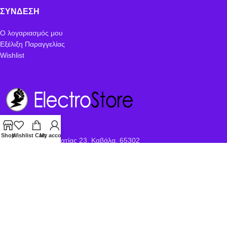
ΣΎΝΔΕΣΗ
Ο λογαριασμός μου
Εξέλιξη Παραγγελίας
Wishlist
Διεύθυνση
Shop
Wishlist
Cart
My account
Γαλλικής Δημοκρατίας 23, Καβάλα, 65302
Τηλέφωνο
+30 251 022 1581
Email
electrostore@hotmail.gr
© 2026
Αφοι Ξανθόπουλοι Καβάλα
. All rights reserved
Hosted & Developed by
Artware